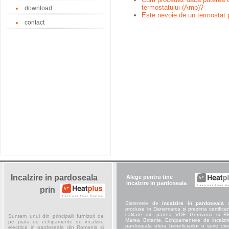
termostatului (Amp)?
download
Este nevoie de un termostat 
contact
Incalzire in pardoseala
Alege pentru tine
incalzire in pardoseala
prin
Sistemele de
incalzire in pardoseala
s
produse in Danemarca si prezinta certificar
calitate din partea VDE Germania si 
Suntem unul din principalii furnizori de
Marea Britanie. Echipamentele de incalzir
pe piata de echipamente de incalzire
pardoseala ofera beneficiarilor o serie div
electrica in pardoseala din Romania si