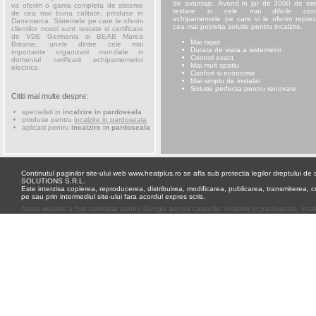
de avantaje. Avand in jur de 3000 de or
va oferim o gama completa de sisteme
testare in cele mai dificile condi
de cea mai buna calitate, produse in
echipamentele pe care vi le oferim reprez
Danemarca. Sistemele pe care le oferim
cea mai potrivita solutie pentru incalzire.
clientilor nostri sunt testate si certificate
de VDE Germania si BEAB Marea
Mai rapid
Britanie, unele dintre cele mai
Durata de viata a sistemelor
importante organizatii mondiale in
Control exact
domeniul cerificarii echipamentelor
Mai mult spatiu
electrice.
Confort si economie
Mai simplu de instalat
Solutie perfecta pentru renovare
Cititi mai multe despre:
specialisti in
incalzire in pardoseala
produse pentru
incalzire in pardoseala
aplicatii pentru
incalzire in pardoseala
Continutul paginilor site-ului web www.heatplus.ro se afla sub protectia legilor dreptului 
SOLUTIONS S.R.L.
Este interzisa copierea, reproducerea, distribuirea, modificarea, publicarea, transmiterea, cr
pe sau prin intermediul site-ului fara acordul expres scris.
Acest website a fost optimizat pentru
Google
pentru cautarile:
incalzire in pardoseala
,
inca