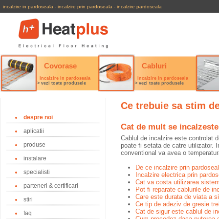
incalzire in pardoseala
-
incalzire prin pardoseala
-
incalzire pardoseala
Covorase
Cabluri
incalzire in pardoseala
incalzire in pardoseala
> vezi toate produsele
> vezi toate produsele
Ce trebuie sa stim de
despre noi
Cat de mult se incalzeste
aplicatii
Cablul de incalzire este controlat
produse
poate fi setata de catre utilizator. 
conventional va avea o temperatur
instalare
De ce incalzire prin pardosea
specialisti
Incalzire electrica prin pardo
Cat va costa utilizarea sistem
parteneri & certificari
Pot fi reparate cablurile de in
Care este durata de viata a s
stiri
Ce tip de adeziv de gresie tr
Cat de sigur este cablul de in
faq
Cum procedez daca puterea ca